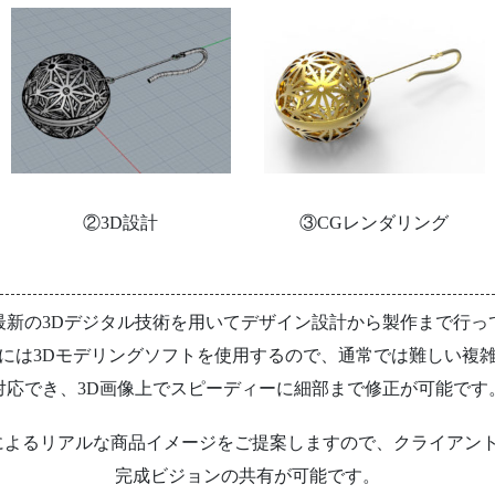
②3D設計
③CGレンダリング
最新の3Dデジタル技術を用いて
デザイン設計から製作まで行っ
には3Dモデリングソフトを
使用するので、通常では難しい複
対応でき、3D画像上で
スピーディーに細部まで修正が可能です
によるリアルな商品イメージを
ご提案しますので、クライアン
完成ビジョンの共有が可能です。