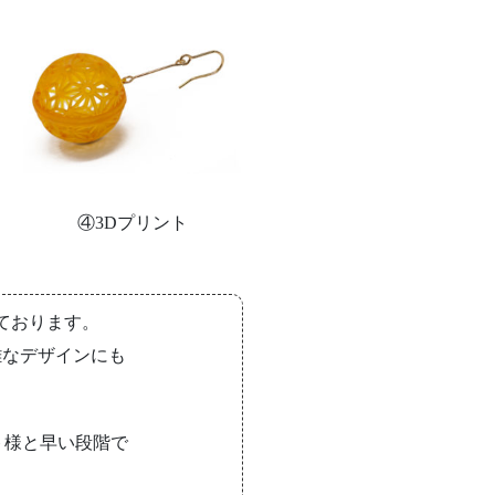
④3Dプリント
ております。
雑な
デザインにも
。
ト様と早い段階で