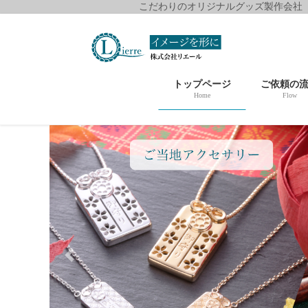
こだわりのオリジナルグッズ製作会社
コ
ナ
ン
ビ
テ
ゲ
ン
ー
トップページ
ご依頼の
ツ
シ
Home
Flow
に
ョ
移
ン
動
に
移
動
Previous