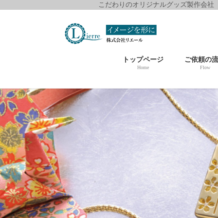
こだわりのオリジナルグッズ製作会社
コ
ナ
ン
ビ
テ
ゲ
ン
ー
トップページ
ご依頼の
ツ
シ
Home
Flow
に
ョ
移
ン
動
に
移
動